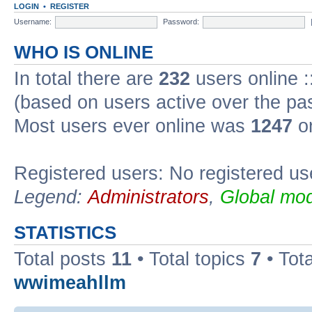
LOGIN
•
REGISTER
Username:
Password:
WHO IS ONLINE
In total there are
232
users online :
(based on users active over the pa
Most users ever online was
1247
on
Registered users: No registered us
Legend:
Administrators
,
Global mod
STATISTICS
Total posts
11
• Total topics
7
• Tot
wwimeahllm