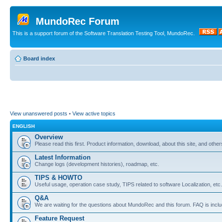
MundoRec Forum
This is a support forum of the Software Translation Testing Tool, MundoRec.
Board index
View unanswered posts
•
View active topics
ENGLISH
Overview
Please read this first. Product information, download, about this site, and other
Latest Information
Change logs (development histories), roadmap, etc.
TIPS & HOWTO
Useful usage, operation case study, TIPS related to software Localization, etc.
Q&A
We are waiting for the questions about MundoRec and this forum. FAQ is inclu
Feature Request