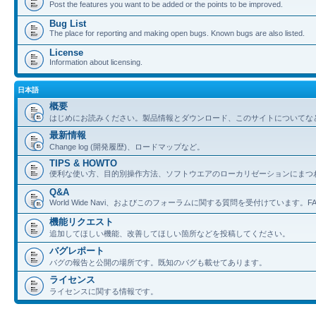
Post the features you want to be added or the points to be improved.
Bug List
The place for reporting and making open bugs. Known bugs are also listed.
License
Information about licensing.
日本語
概要
はじめにお読みください。製品情報とダウンロード、このサイトについてな
最新情報
Change log (開発履歴)、ロードマップなど。
TIPS & HOWTO
便利な使い方、目的別操作方法、ソフトウエアのローカリゼーションにまつ
Q&A
World Wide Navi、およびこのフォーラムに関する質問を受付けています。
機能リクエスト
追加してほしい機能、改善してほしい箇所などを投稿してください。
バグレポート
バグの報告と公開の場所です。既知のバグも載せてあります。
ライセンス
ライセンスに関する情報です。