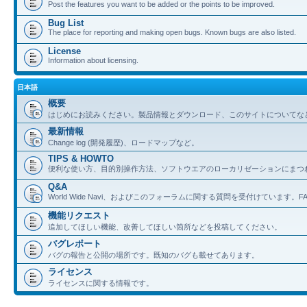
Post the features you want to be added or the points to be improved.
Bug List
The place for reporting and making open bugs. Known bugs are also listed.
License
Information about licensing.
日本語
概要
はじめにお読みください。製品情報とダウンロード、このサイトについてな
最新情報
Change log (開発履歴)、ロードマップなど。
TIPS & HOWTO
便利な使い方、目的別操作方法、ソフトウエアのローカリゼーションにまつ
Q&A
World Wide Navi、およびこのフォーラムに関する質問を受付けています。
機能リクエスト
追加してほしい機能、改善してほしい箇所などを投稿してください。
バグレポート
バグの報告と公開の場所です。既知のバグも載せてあります。
ライセンス
ライセンスに関する情報です。