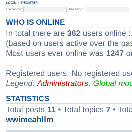
LOGIN
•
REGISTER
Username:
Password:
WHO IS ONLINE
In total there are
362
users online :
(based on users active over the pa
Most users ever online was
1247
on
Registered users: No registered us
Legend:
Administrators
,
Global mod
STATISTICS
Total posts
11
• Total topics
7
• Tot
wwimeahllm