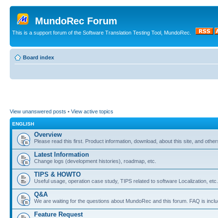
MundoRec Forum
This is a support forum of the Software Translation Testing Tool, MundoRec.
Board index
View unanswered posts
•
View active topics
ENGLISH
Overview
Please read this first. Product information, download, about this site, and other
Latest Information
Change logs (development histories), roadmap, etc.
TIPS & HOWTO
Useful usage, operation case study, TIPS related to software Localization, etc.
Q&A
We are waiting for the questions about MundoRec and this forum. FAQ is inclu
Feature Request