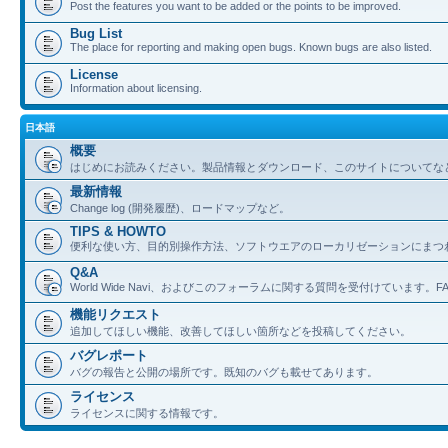
Post the features you want to be added or the points to be improved.
Bug List
The place for reporting and making open bugs. Known bugs are also listed.
License
Information about licensing.
日本語
概要
はじめにお読みください。製品情報とダウンロード、このサイトについてな
最新情報
Change log (開発履歴)、ロードマップなど。
TIPS & HOWTO
便利な使い方、目的別操作方法、ソフトウエアのローカリゼーションにまつ
Q&A
World Wide Navi、およびこのフォーラムに関する質問を受付けています。
機能リクエスト
追加してほしい機能、改善してほしい箇所などを投稿してください。
バグレポート
バグの報告と公開の場所です。既知のバグも載せてあります。
ライセンス
ライセンスに関する情報です。