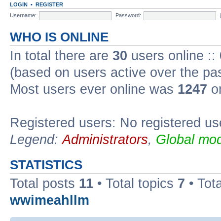
LOGIN
•
REGISTER
Username:
Password:
WHO IS ONLINE
In total there are
30
users online ::
(based on users active over the pa
Most users ever online was
1247
on
Registered users: No registered us
Legend:
Administrators
,
Global mod
STATISTICS
Total posts
11
• Total topics
7
• Tot
wwimeahllm