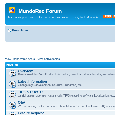
MundoRec Forum
This is a support forum of the Software Translation Testing Tool, MundoRec.
Board index
View unanswered posts
•
View active topics
ENGLISH
Overview
Please read this first. Product information, download, about this site, and other
Latest Information
Change logs (development histories), roadmap, etc.
TIPS & HOWTO
Useful usage, operation case study, TIPS related to software Localization, etc.
Q&A
We are waiting for the questions about MundoRec and this forum. FAQ is inclu
Feature Request